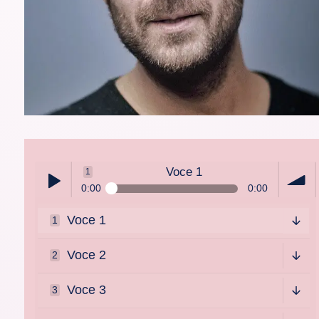
Voce 1
1
0:00
0:00
Voce 1
1
Play /
volum
Voce 2
2
Voce 3
3