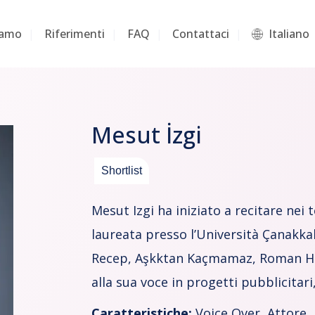
iamo
Riferimenti
FAQ
Contattaci
Italiano
Mesut İzgi
Shortlist
Mesut Izgi ha iniziato a recitare nei 
laureata presso l’Università Çanakka
Recep, Aşkktan Kaçmamaz, Roman Hava
alla sua voce in progetti pubblicitar
Caratteristiche:
Voice Over, Attore,