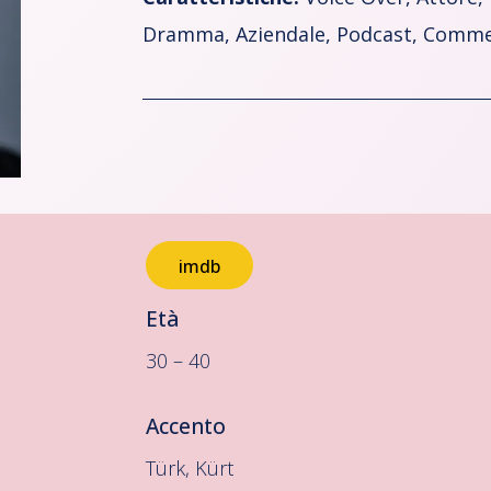
Dramma, Aziendale, Podcast, Commed
imdb
Età
30 – 40
Accento
Türk, Kürt