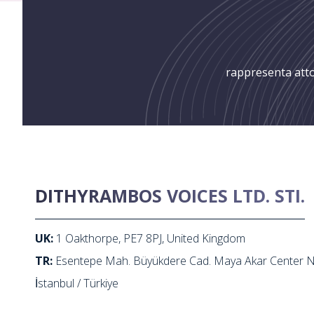
rappresenta attor
DITHYRAMBOS VOICES LTD. STI.
UK:
1 Oakthorpe, PE7 8PJ, United Kingdom
TR:
Esentepe Mah. Büyükdere Cad. Maya Akar Center No:1
İstanbul / Türkiye