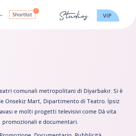
Shortlist
VIP
teatri comunali metropolitani di Diyarbakır. Si è
le Onsekiz Mart, Dipartimento di Teatro. İpsiz
sı e molti progetti televisivi come Dà vita
i, promozionali e documentari.
 Promozione, Documentario, Pubblicità,