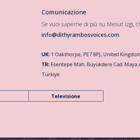
Comunicazione
Se vuoi saperne di più su Mesut Izgi, c
info@dithyrambosvoices.com
.
UK:
1 Oakthorpe, PE7 8PJ, United Kingdo
TR:
Esentepe Mah. Büyükdere Cad. Maya Aka
Türkiye
Televisione