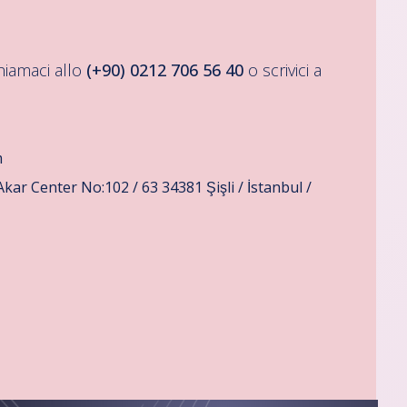
hiamaci allo
(+90) 0212 706 56 40
o scrivici a
m
r Center No:102 / 63 34381 Şişli / İstanbul /